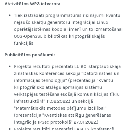
Aktivitātes WP3 ietvaros:
Tiek izstrādāti programmatūras risinājumi kvantu
nejaušo skaitļu ģeneratoru integrācijai Linux
operētājsistēmas kodola līmenī un to izmantošanai
OQS-OpenSSL bibliotēkas kriptogrāfiskajās
funkcijās.
Publicitātes pasākumi:
Projekta rezultāti prezentēti LU 80. starptautiskajā
zinātniskās konferences sekcijā "Datorzinātnes un
informācijas tehnoloģija" (prezentācija "Kvantu
kriptogrāfisko atslēgu apmaiņas sistēmu
veiktspējas testēšana esošajā komunikācijas tīklu
infrastruktūrā" 11.02.2022.) un sekcijā
"Matemātiskās metodes pētījumu izcilībai"
(prezentācija "Kvantiskas atslēgu ģenerēšanas
integrācija IPSec protokolā" 27.01.2022.).
Projekta rezultāti prezentēti LATA 15. konferencē