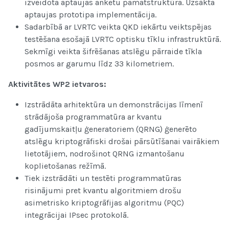
izveidota aptaujas anketu pamatstruktūra. Uzsākta
aptaujas prototipa implementācija.
Sadarbībā ar LVRTC veikta QKD iekārtu veiktspējas
testēšana esošajā LVRTC optisku tīklu infrastruktūrā.
Sekmīgi veikta šifrēšanas atslēgu pārraide tīkla
posmos ar garumu līdz 33 kilometriem.
Aktivitātes WP2 ietvaros:
Izstrādāta arhitektūra un demonstrācijas līmenī
strādājoša programmatūra ar kvantu
gadījumskaitļu ģeneratoriem (QRNG) ģenerēto
atslēgu kriptogrāfiski drošai pārsūtīšanai vairākiem
lietotājiem, nodrošinot QRNG izmantošanu
koplietošanas režīmā.
Tiek izstrādāti un testēti programmatūras
risinājumi pret kvantu algoritmiem drošu
asimetrisko kriptogrāfijas algoritmu (PQC)
integrācijai IPsec protokolā.