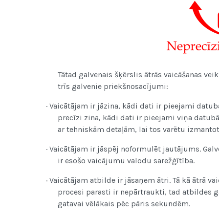
Tātad galvenais šķērslis ātrās vaicāšanas veik
trīs galvenie priekšnosacījumi:
· Vaicātājam ir jāzina, kādi dati ir pieejami datub
precīzi zina, kādi dati ir pieejami viņa datub
ar tehniskām detaļām, lai tos varētu izmanto
· Vaicātājam ir jāspēj noformulēt jautājums. Gal
ir esošo vaicājumu valodu sarežģītība.
· Vaicātājam atbilde ir jāsaņem ātri. Tā kā ātrā
procesi parasti ir nepārtraukti, tad atbildes g
gatavai vēlākais pēc pāris sekundēm.