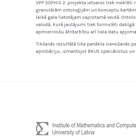
VPP SOPHIS 2. projekta ietvaros tiek meklēti r
granulārām ontoloģijām un konceptu kartēm, k
laikā gala lietotājam saprotamā veidā. Ontol
valodā, kurā jautājumi tiek formulēti dabīgā 
apmierinošu ātrdarbību arī liela datu apjom
Tikšanās rezultātā tika panākta vienošanās p
aprobāciju, izmantojot BKUS speciālistus un 