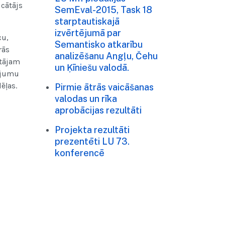
cātājs
SemEval-2015, Task 18
starptautiskajā
izvērtējumā par
cu,
Semantisko atkarību
rās
analizēšanu Angļu, Čehu
ītājam
un Ķīniešu valodā.
tājumu
ēļas.
Pirmie ātrās vaicāšanas
valodas un rīka
aprobācijas rezultāti
Projekta rezultāti
prezentēti LU 73.
konferencē