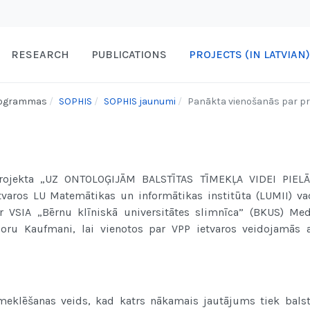
RESEARCH
PUBLICATIONS
PROJECTS (IN LATVIAN)
programmas
SOPHIS
SOPHIS jaunumi
Panākta vienošanās par pr
projekta „UZ ONTOLOĢIJĀM BALSTĪTAS TĪMEKĻA VIDEI PIEL
aros LU Matemātikas un informātikas institūta (LUMII) va
r VSIA „Bērnu klīniskā universitātes slimnīca” (BKUS) Med
 Noru Kaufmani, lai vienotos par VPP ietvaros veidojamās 
 meklēšanas veids, kad katrs nākamais jautājums tiek balst