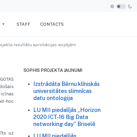
STAFF
CONTACTS
ojekta rezultātu aprobācijas iespējām
SOPHIS PROJEKTA JAUNUMI
ĀGOTAS
Izstrādāta Bērnu klīniskās
došais
universitātes slimnīcas
icīnas
datu ontoloģija
ad-hoc
LU MII piedalījās „Horizon
2020 ICT-16 Big Data
networking day” Briselē
īts uz
LU MII piedalījās