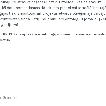
isinājumi ātrās vaicāšanas līdzekļu izveidei, kas balstās uz
ā datu aprakstīšanas līdzekļiem pietiekoši formālā, bet taj
oģijas tiek izmantotas arī projekta ietvaros būvējamajā vaicā
kontrolētā valodā. Pētījumi granulāro ontoloģiju jomā ļauj ce
a gadījumā.
ar BKUS datu apraksta – ontoloģijas izveidi un vaicājumu val
datus.