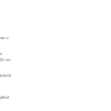
ai ir
ks
īti un
 šobrīd
 jābūt