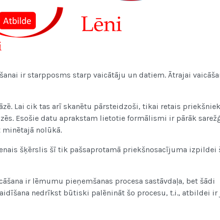
šanai ir starpposms starp vaicātāju un datiem. Ātrajai vaicāšan
āzē. Lai cik tas arī skanētu pārsteidzoši, tikai retais priekšnie
āzēs. Esošie datu aprakstam lietotie formālismi ir pārāk sarežģ
t minētajā nolūkā.
venais šķērslis šī tik pašsaprotamā priekšnosacījuma izpildei
 vaicāšana ir lēmumu pieņemšanas procesa sastāvdaļa, bet šādi
aidīšana nedrīkst būtiski palēnināt šo procesu, t.i., atbildei ir