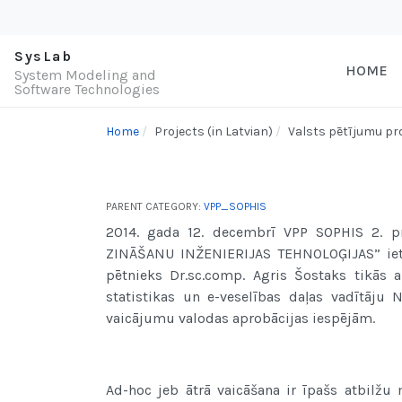
SysLab
HOME
System Modeling and
Software Technologies
Home
Projects (in Latvian)
Valsts pētījumu 
PARENT CATEGORY:
VPP_SOPHIS
2014. gada 12. decembrī VPP SOPHIS 2. 
ZINĀŠANU INŽENIERIJAS TEHNOLOĢIJAS” ietv
pētnieks Dr.sc.comp. Agris Šostaks tikās a
statistikas un e-veselības daļas vadītāju
vaicājumu valodas aprobācijas iespējām.
Ad-hoc jeb ātrā vaicāšana ir īpašs atbilžu