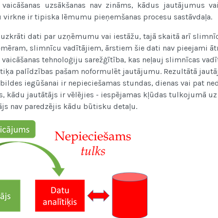
ms vaicāšanas uzsākšanas nav zināms, kādus jautājumus vai
 virkne ir tipiska lēmumu pieņemšanas procesu sastāvdaļa.
uzkrāti dati par uzņēmumu vai iestāžu, tajā skaitā arī slimnī
ram, slimnīcu vadītājiem, ārstiem šie dati nav pieejami āt
 vaicāšanas tehnoloģiju sarežģītība, kas neļauj slimnīcas vad
alītiķa palīdzības pašam noformulēt jautājumu. Rezultātā jau
atbildes iegūšanai ir nepieciešamas stundas, dienas vai pat ned
ds, kādu jautātājs ir vēlējies - iespējamas kļūdas tulkojumā uz
js nav paredzējis kādu būtisku detaļu.