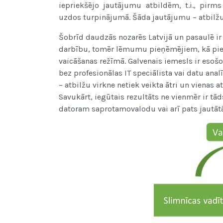
iepriekšējo jautājumu atbildēm, t.i., pir
uzdos turpinājumā. Šāda jautājumu – atbilžu
Šobrīd daudzās nozarēs Latvijā un pasaulē ir 
darbību, tomēr lēmumu pieņēmējiem, kā piemē
vaicāšanas režīmā. Galvenais iemesls ir esošo
bez profesionālas IT speciālista vai datu an
– atbilžu virkne netiek veikta ātri un vienas 
Savukārt, iegūtais rezultāts ne vienmēr ir tā
datoram saprotamovalodu vai arī pats jautātā