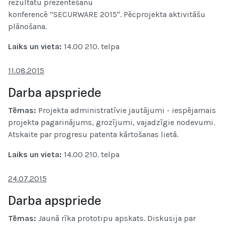
rezultātu prezentēšanu
konferencē “SECURWARE 2015". Pēcprojekta aktivitāšu
plānošana.
Laiks un vieta:
14.00
210. telpa
11.08.2015
Darba apspriede
Tēmas:
Projekta administratīvie jautājumi -
iespējamais
projekta pagarinājums, grozījumi, vajadzīgie nodevumi
.
Atskaite par progresu patenta kārtošanas lietā.
Laiks un vieta:
14.00
210. telpa
24.07.2015
Darba apspriede
Tēmas:
Jaunā rīka prototipu apskats. Diskusija par