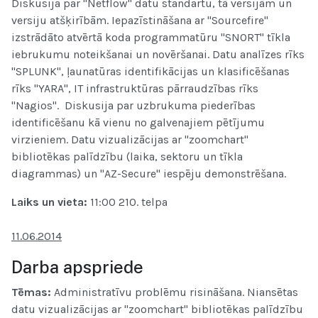
Diskusija par "Netflow" datu standartu, tā versijām un
versiju atšķirībām. Iepazīstināšana ar "Sourcefire"
izstrādāto atvērtā koda programmatūru "SNORT" tīkla
iebrukumu noteikšanai un novēršanai. Datu analīzes rīks
"SPLUNK", ļaunatūras identifikācijas un klasificēšanas
rīks "YARA", IT infrastruktūras pārraudzības rīks
"Nagios". Diskusija par uzbrukuma piederības
identificēšanu kā vienu no galvenajiem pētījumu
virzieniem. Datu vizualizācijas ar "zoomchart"
bibliotēkas palīdzību (laika, sektoru un tīkla
diagrammas) un "AZ-Secure" iespēju demonstrēšana.
Laiks un vieta
:
11:00 210. telpa
11.06.2014
Darba apspriede
Tēmas:
Administratīvu problēmu risināšana. Niansētas
datu vizualizācijas ar "zoomchart" bibliotēkas palīdzību