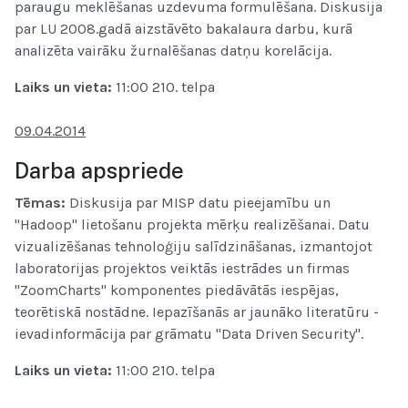
paraugu meklēšanas uzdevuma formulēšana. Diskusija
par LU 2008.gadā aizstāvēto bakalaura darbu, kurā
analizēta vairāku žurnalēšanas datņu korelācija.
Laiks un vieta
:
11:00 210. telpa
09.04.2014
Darba apspriede
Tēmas:
Diskusija par MISP datu pieejamību un
"Hadoop" lietošanu projekta mērķu realizēšanai. Datu
vizualizēšanas tehnoloģiju salīdzināšanas, izmantojot
laboratorijas projektos veiktās iestrādes un firmas
"ZoomCharts" komponentes piedāvātās iespējas,
teorētiskā nostādne. Iepazīšanās ar jaunāko literatūru -
ievadinformācija par grāmatu "Data Driven Security".
Laiks un vieta
:
11:00 210. telpa