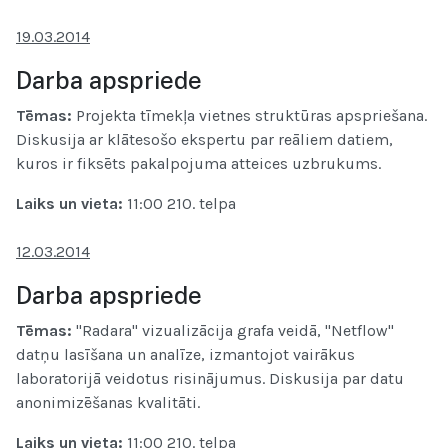
19.03.2014
Darba apspriede
Tēmas:
Projekta tīmekļa vietnes struktūras apspriešana.
Diskusija ar klātesošo ekspertu par reāliem datiem,
kuros ir fiksēts pakalpojuma atteices uzbrukums.
Laiks un vieta
:
11:00 210. telpa
12.03.2014
Darba apspriede
Tēmas:
"Radara" vizualizācija grafa veidā, "Netflow"
datņu lasīšana un analīze, izmantojot vairākus
laboratorijā veidotus risinājumus. Diskusija par datu
anonimizēšanas kvalitāti.
Laiks un vieta
:
11:00 210. telpa