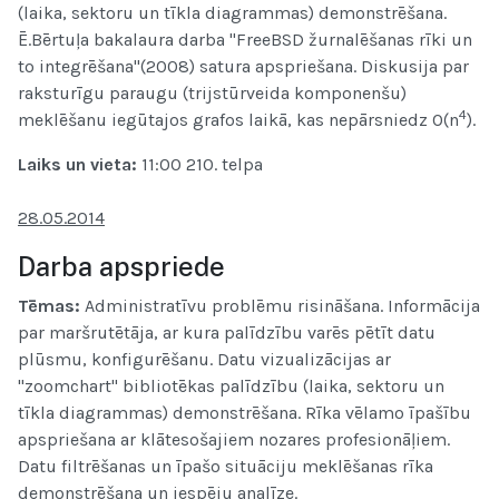
(laika, sektoru un tīkla diagrammas) demonstrēšana.
Ē.Bērtuļa bakalaura darba "FreeBSD žurnalēšanas rīki un
to integrēšana"(2008) satura apspriešana. Diskusija par
raksturīgu paraugu (trijstūrveida komponenšu)
4
meklēšanu iegūtajos grafos laikā, kas nepārsniedz O(n
).
Laiks un vieta
:
11:00 210. telpa
28.05.2014
Darba apspriede
Tēmas:
Administratīvu problēmu risināšana. Informācija
par maršrutētāja, ar kura palīdzību varēs pētīt datu
plūsmu, konfigurēšanu. Datu vizualizācijas ar
"zoomchart" bibliotēkas palīdzību (laika, sektoru un
tīkla diagrammas) demonstrēšana. Rīka vēlamo īpašību
apspriešana ar klātesošajiem nozares profesionāļiem.
Datu filtrēšanas un īpašo situāciju meklēšanas rīka
demonstrēšana un iespēju analīze.