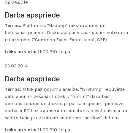
02.04.2014
Darba apspriede
Tēmas:
Platformas "Hadoop" raksturojums un
lietošanas piemēri. Diskusija par vispārīgajām notikumu
izteiksmēm ("Common Event Expression", CEE).
Laiks un vieta
:
11:00 210. telpa
26.03.2014
Darba apspriede
Tēmas:
MISP paziņojumu analīze, "NFdump" iebūvētie
datu anonimizēšanas līdzekļi
, "rumint" darbības
demonstrējums un diskusija par tā iespējām, pieredze
darbā ar PC bez ugunsmūra ļaunatūras pievilināšanai un
šādā situācijā uzkrātiem anotētiem "netflow" datiem.
Laiks un vieta
:
11:00 210. telpa