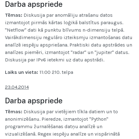
Darba apspriede
Tēmas:
Diskusija par anomāliju atrašanu datos
izmantojot pirmās kārtas loģikā balstītus paraugus.
"Netflow" dati kā punktu blīvums n-dimensiju telpā.
Vairākdimensiju regulāro izteiksmju izmantošanas datu
analīzē iespēju apspriešana. Praktiski datu apstrādes un
analīzes piemēri, izmantojot "radar" un "jupiter" datus.
Diskusija par IPv6 ietekmi uz datu apstrādi.
Laiks un vieta
:
11:00 210. telpa
23.04.2014
Darba apspriede
Tēmas:
Diskusija par vietējiem tīkla datiem un to
anonimizēšanu. Pieredze, izmantojot "Python"
programmu žurnalēšanas datņu analīzē un
vizualizēšanā. Regex iespēju analīze un vispārinātā