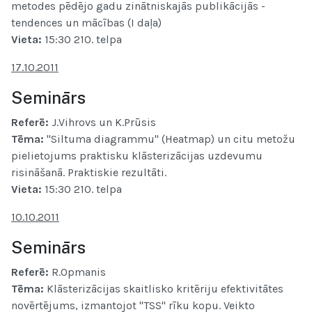
metodes pēdējo gadu zinātniskajās publikācijās -
tendences un mācības (I daļa)
Vieta:
15:30 210. telpa
17.10.2011
Seminārs
Referē:
J.Vihrovs un K.Prūsis
Tēma:
"Siltuma diagrammu" (Heatmap) un citu metožu
pielietojums praktisku klāsterizācijas uzdevumu
risināšanā. Praktiskie rezultāti.
Vieta:
15:30 210. telpa
10.10.2011
Seminārs
Referē:
R.Opmanis
Tēma:
Klāsterizācijas skaitlisko kritēriju efektivitātes
novērtējums, izmantojot "TSS" rīku kopu. Veikto