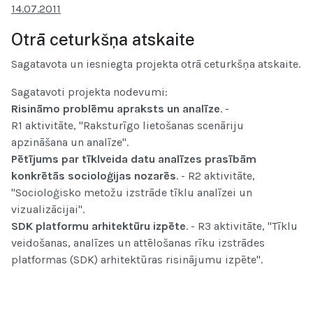
14.07.2011
Otrā ceturkšņa atskaite
Sagatavota un iesniegta projekta otrā ceturkšņa atskaite.
Sagatavoti projekta nodevumi:
Risināmo problēmu apraksts un analīze
. -
R1 aktivitāte, "Raksturīgo lietošanas scenāriju
apzināšana un analīze".
Pētījums par tīklveida datu analīzes prasībām
konkrētās socioloģijas nozarēs
. - R2 aktivitāte,
"Socioloģisko metožu izstrāde tīklu analīzei un
vizualizācijai".
SDK platformu arhitektūru izpēte
. - R3 aktivitāte, "Tīklu
veidošanas, analīzes un attēlošanas rīku izstrādes
platformas (SDK) arhitektūras risinājumu izpēte".