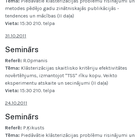
Tēma:
Piedāvātie klāsterizācijas problēmu risinājumi un
metodes pēdējo gadu zinātniskajās publikācijās -
tendences un mācības (II daļa)
Vieta:
15:30 210. telpa
31.10.2011
Seminārs
Referē:
R.Opmanis
Tēma:
Klāsterizācijas skaitlisko kritēriju efektivitātes
novērtēhjums, izmantojot "TSS" rīku kopu. Veikto
eksperimentu atskaite un secinājumi (II daļa)
Vieta:
15:30 210. telpa
24.10.2011
Seminārs
Referē:
P.Ķikusts
Tēma:
Piedāvātie klāsterizācijas problēmu risinājumi un