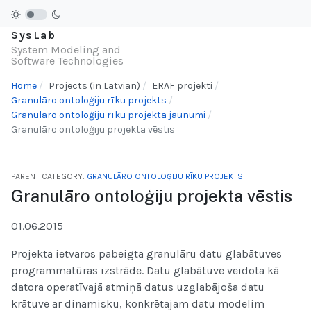
SysLab
System Modeling and
Software Technologies
Home
Projects (in Latvian)
ERAF projekti
Granulāro ontoloģiju rīku projekts
Granulāro ontoloģiju rīku projekta jaunumi
Granulāro ontoloģiju projekta vēstis
PARENT CATEGORY:
GRANULĀRO ONTOLOĢIJU RĪKU PROJEKTS
Granulāro ontoloģiju projekta vēstis
01.06.2015
Projekta ietvaros pabeigta granulāru datu glabātuves
programmatūras izstrāde. Datu glabātuve veidota kā
datora operatīvajā atmiņā datus uzglabājoša datu
krātuve ar dinamisku, konkrētajam datu modelim