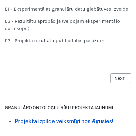
E1 - Eksperimentālas granulāru datu glabātuves izveide
E3 - Rezultātu aprobācija (veidojam eksperimentālo
datu kopu).
P2 - Projekta rezultātu publicitātes pasākumi
NEXT ARTIC
NEXT
GRANULĀRO ONTOLOĢIJU RĪKU PROJEKTA JAUNUMI
Projekta izpilde veiksmīgi noslēgusies!