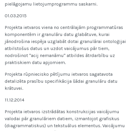
pielāgojamu lietojumprogrammu saskarni.
01.03.2015
Projekta ietvaros viena no centrālajām programmatūras
komponentēm ir granulāru datu glabātuve, kurai
jānodrošina iespēja uzglabāt dotai granulārai ontoloģijai
atbilstošus datus un uzdot vaicājumus pār tiem,
nodrošinot "acij nemanāmu" atbildes ātrdarbību uz
praktiskiem datu apjomiem.
Projekta rūpniecisko pētījumu ietvaros sagatavota
detalizēta prasību specifikācija šādai granulāru datu
krātuvei.
11.12.2014
Projekta ietvaros izstrādātas konstrukcijas vaicājumu
valodai pār granulāriem datiem, izmantojot grafiskus
(diagrammatiskus) un tekstuālus elementus. Vaicājumu