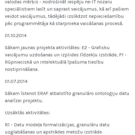
valodas mērķis - nodrošināt iespēju ne-IT nozaru
speciālistiem lasīt un saprast vaicājumus, kā arī pašiem
veidot vaicājumus, tādējādi izslēdzot nepieciešamību
pēc programmētāja kā starpnieka vaicāšanas procesā.
01.10.2014
Sākam jaunas projekta aktivitātes: E2 - Grafisku
vaicājumu uzdošanas un izplides līdzekļu izstrāde, P1 -
Rūpnieciskā un intelektuālā īpašuma tiesību
nostiprināšana.
01.07.2014
Sākam īstenot ERAF atbalstīto granulāro ontoloģiju datu
analīzei projektu.
Uzsāktās aktivitātes:
R1 - Datu modeļa formalizācijas, granulāru datu
uzglabāšanas un apstrādes metožu izstrāde