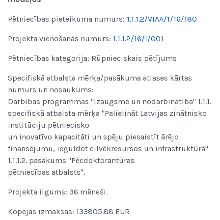
Pētniecības pieteikuma numurs:
1.1.1.2/VIAA/1/16/180
Projekta vienošanās numurs:
1.1.1.2/16/I/001
Pētniecības kategorija: Rūpnieciskais pētījums
Specifiskā atbalsta mērķa/pasākuma atlases kārtas
numurs un nosaukums:
Darbības programmas "Izaugsme un nodarbinātība" 1.1.1.
specifiskā atbalsta mērķa "Palielināt Latvijas zinātnisko
institūciju pētniecisko
un inovatīvo kapacitāti un spēju piesaistīt ārējo
finansējumu, ieguldot cilvēkresursos un infrastruktūrā"
1.1.1.2. pasākums "Pēcdoktorantūras
pētniecības atbalsts".
Projekta ilgums: 36 mēneši.
Kopējās izmaksas: 133805.88 EUR