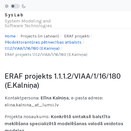
SysLab
System Modeling and
Software Technologies
Home
Projects (in Latvian)
ERAF projekti
Pēcdoktorantūras pētniecības atbalsts
1.1.1.2/VIAA/1/16/180 (E.Kalniņa)
ERAF projekts 1.1.1.2/VIAA/1/16/180 (E.Kalniņa)
ERAF projekts 1.1.1.2/VIAA/1/16/180
(E.Kalniņa)
Kontaktpersona:
Elīna Kalniņa
, e-pasta adrese:
elina.kalnina_at_lumii.lv
Projekta nosaukums:
Konkrētā sintaksē balstīta
meklēšana specializētā modelēšanas valodā veidotos
modeļos