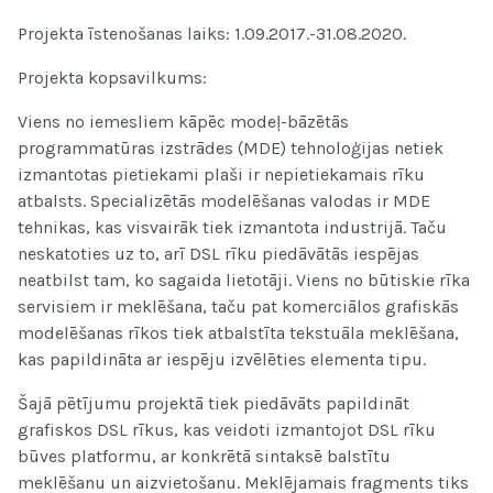
Projekta īstenošanas laiks: 1.09.2017.-31.08.2020.
Projekta kopsavilkums:
Viens no iemesliem kāpēc modeļ-bāzētās
programmatūras izstrādes (MDE) tehnoloģijas netiek
izmantotas pietiekami plaši ir nepietiekamais rīku
atbalsts. Specializētās modelēšanas valodas ir MDE
tehnikas, kas visvairāk tiek izmantota industrijā. Taču
neskatoties uz to, arī DSL rīku piedāvātās iespējas
neatbilst tam, ko sagaida lietotāji. Viens no būtiskie rīka
servisiem ir meklēšana, taču pat komerciālos grafiskās
modelēšanas rīkos tiek atbalstīta tekstuāla meklēšana,
kas papildināta ar iespēju izvēlēties elementa tipu.
Šajā pētījumu projektā tiek piedāvāts papildināt
grafiskos DSL rīkus, kas veidoti izmantojot DSL rīku
būves platformu, ar konkrētā sintaksē balstītu
meklēšanu un aizvietošanu. Meklējamais fragments tiks